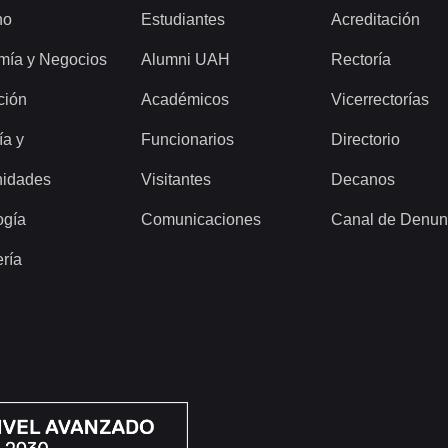
ho
Estudiantes
Acreditación
mía y Negocios
Alumni UAH
Rectoría
ción
Académicos
Vicerrectorías
ía y
Funcionarios
Directorio
idades
Visitantes
Decanos
ogía
Comunicaciones
Canal de Denun
ería