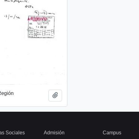
 Región
Add to clipboard
as Sociales
Admisión
Campus