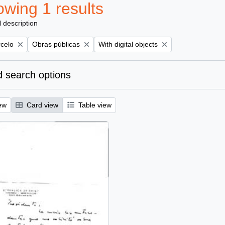
wing 1 results
l description
Remove filter:
Remove filter:
rcelo
Obras públicas
With digital objects
 search options
ew
Card view
Table view