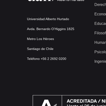
Derec
Econo
Universidad Alberto Hurtado
Educa
Avda. Bernardo O’Higgins 1825
Filosof
Metro Los Héroes
Human
Santiago de Chile
Psicol
Teléfono +56 2 2692 0200
Ingeni