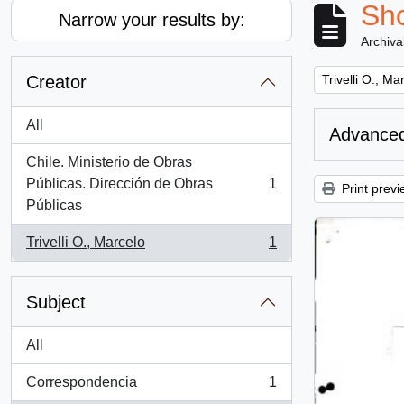
Sho
Narrow your results by:
Archiva
Remove filter:
Creator
Trivelli O., Ma
All
Advanced
Chile. Ministerio de Obras
Públicas. Dirección de Obras
1
Print previ
, 1 results
Públicas
Trivelli O., Marcelo
1
, 1 results
Subject
All
Correspondencia
1
, 1 results