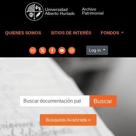
Skip to main content
QUIENES SOMOS
SITIOS DE INTERÉS
FONDOS
Log in
Buscar
Búsqueda Avanzada »