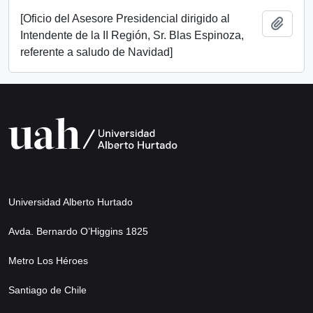
[Oficio del Asesore Presidencial dirigido al
Add t
Intendente de la II Región, Sr. Blas Espinoza,
referente a saludo de Navidad]
Universidad Alberto Hurtado
Avda. Bernardo O’Higgins 1825
Metro Los Héroes
Santiago de Chile