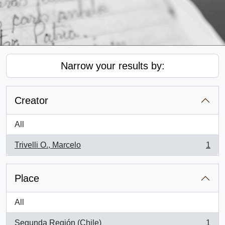
Narrow your results by:
Creator
All
Trivelli O., Marcelo
1
, 1 results
Place
All
Segunda Región (Chile)
1