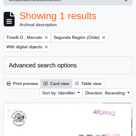
, 1 results
Showing 1 results
Archival description
Remove filter:
Remove filter:
Trivelli O., Marcelo
Segunda Región (Chile)
Remove filter:
With digital objects
Advanced search options
Print preview
Card view
Table view
Sort by: Identifier
Direction: Ascending