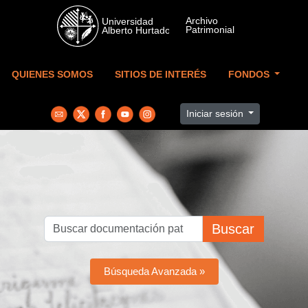
Skip to main content
QUIENES SOMOS
SITIOS DE INTERÉS
FONDOS
Iniciar sesión
Buscar
Búsqueda Avanzada »