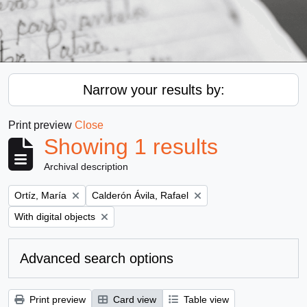
Narrow your results by:
Print preview
Close
Showing 1 results
Archival description
Remove filter:
Remove filter:
Ortíz, María
Calderón Ávila, Rafael
Remove filter:
With digital objects
Advanced search options
Print preview
Card view
Table view