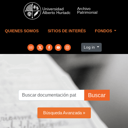
Skip to main content
QUIENES SOMOS
SITIOS DE INTERÉS
FONDOS
Log in
Buscar
Búsqueda Avanzada »