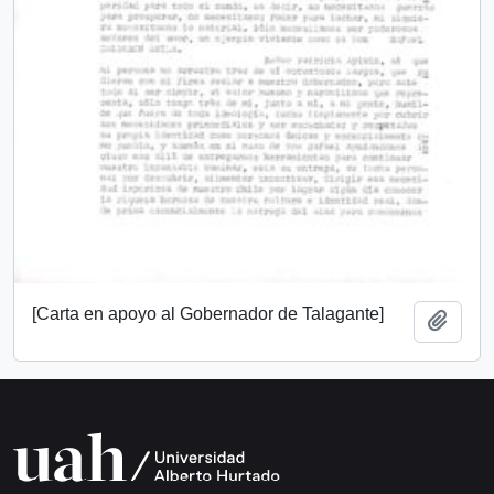
[Carta en apoyo al Gobernador de Talagante]
Add t