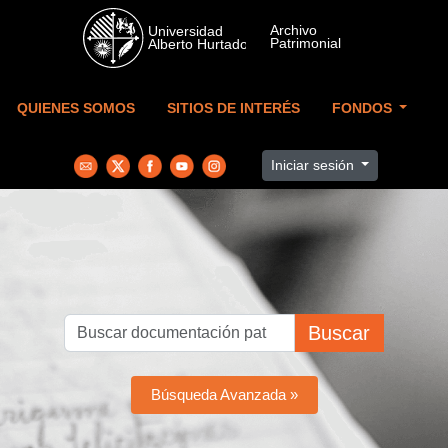
Skip to main content
QUIENES SOMOS
SITIOS DE INTERÉS
FONDOS
Iniciar sesión
Buscar
Búsqueda Avanzada »