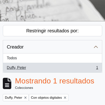
Restringir resultados por:
Creador
Todos
Duffy, Peter
1
, 1 resultados
Mostrando 1 resultados
Colecciones
Remove filter:
Remove filter:
Duffy, Peter
Con objetos digitales