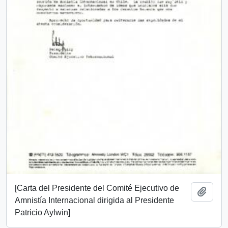
[Carta del Presidente del Comité Ejecutivo de
Añadi
Amnistía Internacional dirigida al Presidente
Patricio Aylwin]