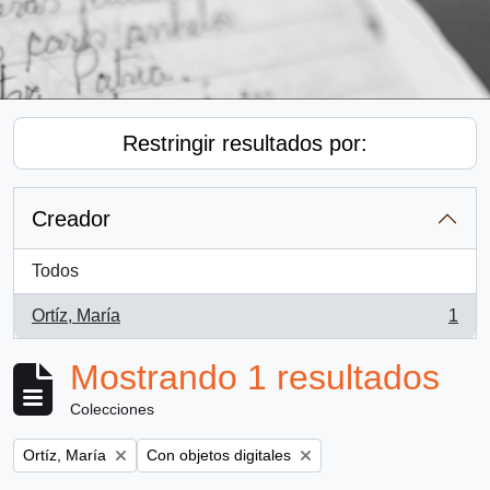
Restringir resultados por:
Creador
Todos
Ortíz, María
1
, 1 resultados
Mostrando 1 resultados
Colecciones
Remove filter:
Remove filter:
Ortíz, María
Con objetos digitales