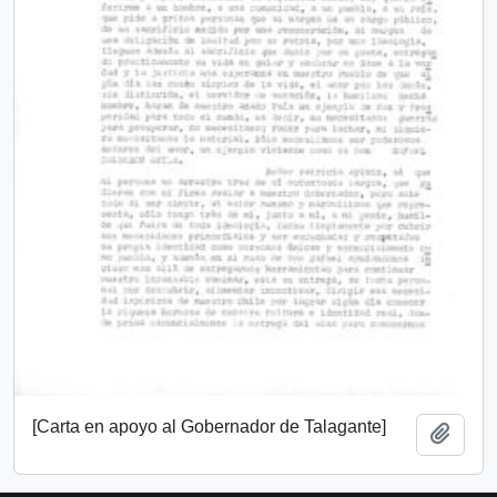
[Carta en apoyo al Gobernador de Talagante]
Añadi