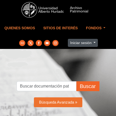
Skip to main content
QUIENES SOMOS
SITIOS DE INTERÉS
FONDOS
Iniciar sesión
Buscar
Búsqueda Avanzada »