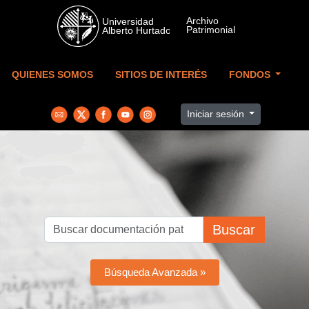
Skip to main content
QUIENES SOMOS
SITIOS DE INTERÉS
FONDOS
Iniciar sesión
Buscar
Búsqueda Avanzada »