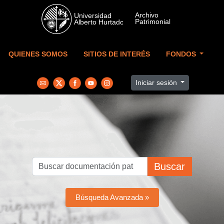
Skip to main content
QUIENES SOMOS
SITIOS DE INTERÉS
FONDOS
Iniciar sesión
Buscar
Búsqueda Avanzada »