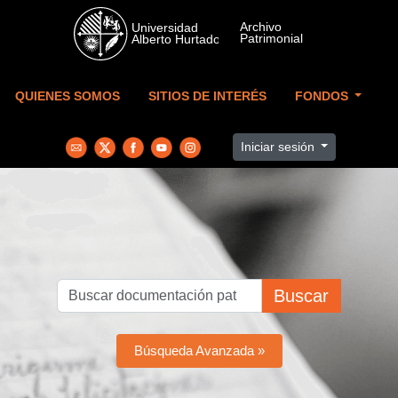
Skip to main content
QUIENES SOMOS
SITIOS DE INTERÉS
FONDOS
Iniciar sesión
Buscar
Búsqueda Avanzada »