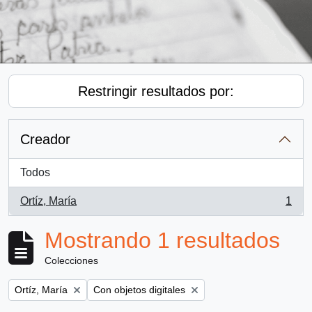
Restringir resultados por:
Creador
Todos
Ortíz, María
1
, 1 resultados
Mostrando 1 resultados
Colecciones
Remove filter:
Remove filter:
Ortíz, María
Con objetos digitales