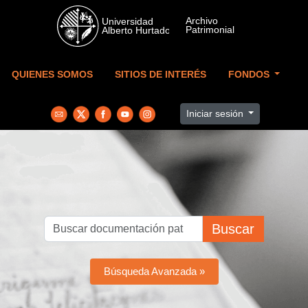
Skip to main content
QUIENES SOMOS
SITIOS DE INTERÉS
FONDOS
Iniciar sesión
Buscar
Búsqueda Avanzada »