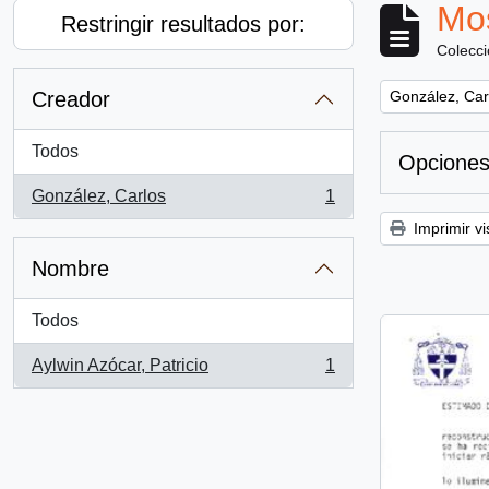
Mos
Restringir resultados por:
Colecc
Remove filter:
Creador
González, Car
Todos
Opciones
González, Carlos
1
, 1 resultados
Imprimir vi
Nombre
Todos
Aylwin Azócar, Patricio
1
, 1 resultados