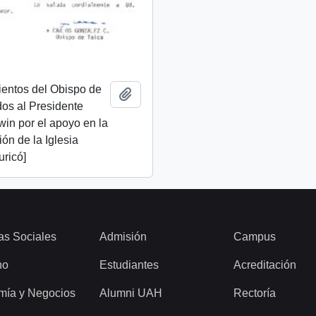
ientos del Obispo de
Añadir al portapapeles
idos al Presidente
lwin por el apoyo en la
ión de la Iglesia
uricó]
as Sociales
Admisión
Campus
ho
Estudiantes
Acreditación
mía y Negocios
Alumni UAH
Rectoría