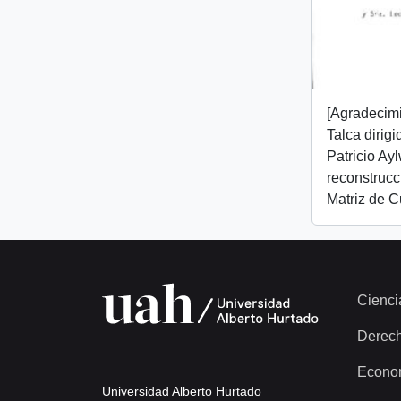
[Agradecim
Talca dirig
Patricio Ay
reconstrucc
Matriz de C
Cienci
Derec
Econo
Universidad Alberto Hurtado