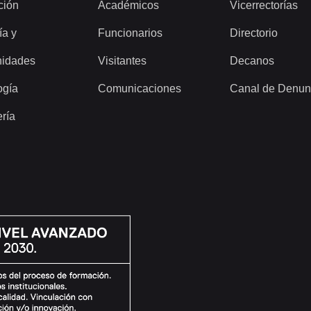
ción
Académicos
Vicerrectorías
ía y
Funcionarios
Directorio
idades
Visitantes
Decanos
ogía
Comunicaciones
Canal de Denun
ería