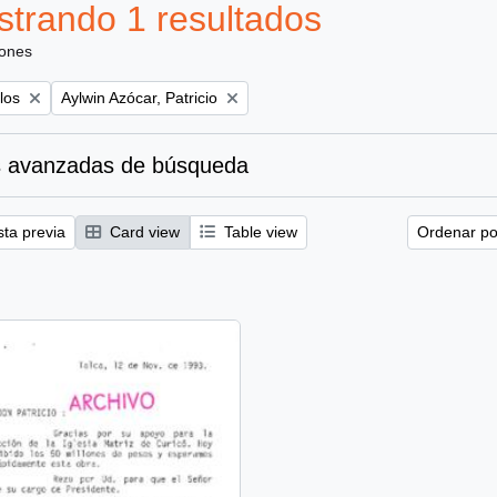
trando 1 resultados
iones
Remove filter:
los
Aylwin Azócar, Patricio
 avanzadas de búsqueda
sta previa
Card view
Table view
Ordenar por