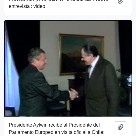
Add t
entrevista : video
Presidente Aylwin recibe al Presidente del
Add t
Parlamento Europeo en visita oficial a Chile: