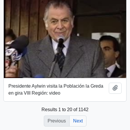
Presidente Aylwin visita la Población la Greda
Add t
en gira VIII Región: video
Results 1 to 20 of 1142
Previous
Next