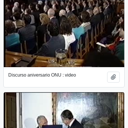
Discurso aniversario ONU : video
Add t