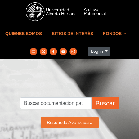
Skip to main content
QUIENES SOMOS
SITIOS DE INTERÉS
FONDOS
Log in
Buscar
Búsqueda Avanzada »