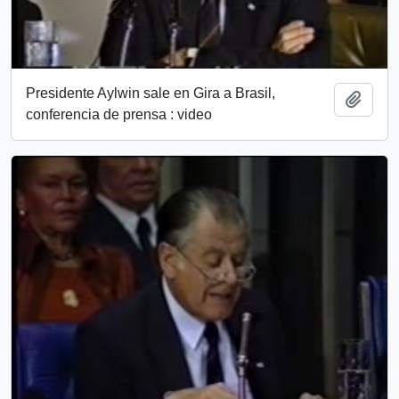
Presidente Aylwin sale en Gira a Brasil,
Add t
conferencia de prensa : video