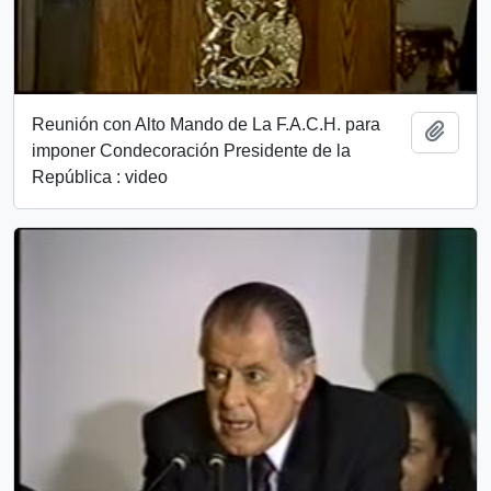
Reunión con Alto Mando de La F.A.C.H. para
Add t
imponer Condecoración Presidente de la
República : video