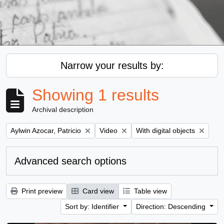
Narrow your results by:
Showing 1 results
Archival description
Remove filter:
Remove filter:
Remove filter:
Aylwin Azocar, Patricio
Video
With digital objects
Advanced search options
Print preview
Card view
Table view
Sort by: Identifier
Direction: Descending