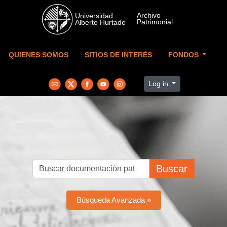
Skip to main content
QUIENES SOMOS
SITIOS DE INTERÉS
FONDOS
Log in
Buscar
Búsqueda Avanzada »