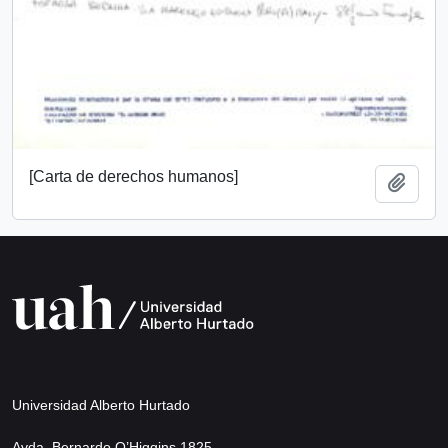
[Carta de derechos humanos]
Add t
Universidad Alberto Hurtado
Avda. Bernardo O’Higgins 1825