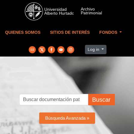
Skip to main content
QUIENES SOMOS
SITIOS DE INTERÉS
FONDOS
Log in
Buscar
Búsqueda Avanzada »