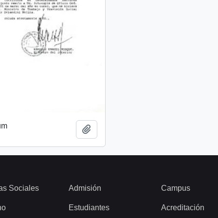
um
Add to clipboard
as Sociales
Admisión
Campus
ho
Estudiantes
Acreditación