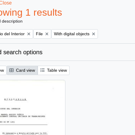
Close
wing 1 results
l description
Remove filter:
Remove filter:
io del Interior
File
With digital objects
 search options
ew
Card view
Table view