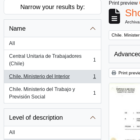
Print preview
Narrow your results by:
Sho
Archiva
Name
Remove filter:
Chile. Minister
All
Advanced
Central Unitaria de Trabajadores
1
, 1 results
(Chile)
Print previ
Chile. Ministerio del Interior
1
, 1 results
Chile. Ministerio del Trabajo y
1
, 1 results
Previsión Social
Level of description
All