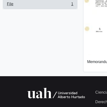
File
1
, 1 results
Memorand
Cienci
Derec