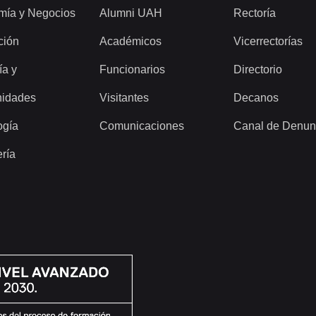
mía y Negocios
Alumni UAH
Rectoría
ción
Académicos
Vicerrectorías
ía y
Funcionarios
Directorio
idades
Visitantes
Decanos
ogía
Comunicaciones
Canal de Denun
ería