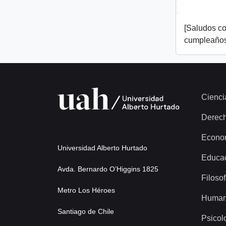
[Saludos co
cumpleaños
Cienci
Derec
Econo
Universidad Alberto Hurtado
Educa
Avda. Bernardo O’Higgins 1825
Filosof
Metro Los Héroes
Human
Santiago de Chile
Psicol