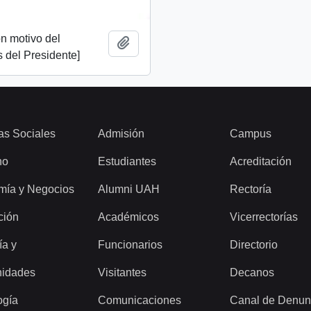
n motivo del
Add to clipboard
 del Presidente]
as Sociales
Admisión
Campus
ho
Estudiantes
Acreditación
mía y Negocios
Alumni UAH
Rectoría
ción
Académicos
Vicerrectorías
ía y
Funcionarios
Directorio
idades
Visitantes
Decanos
ogía
Comunicaciones
Canal de Denun