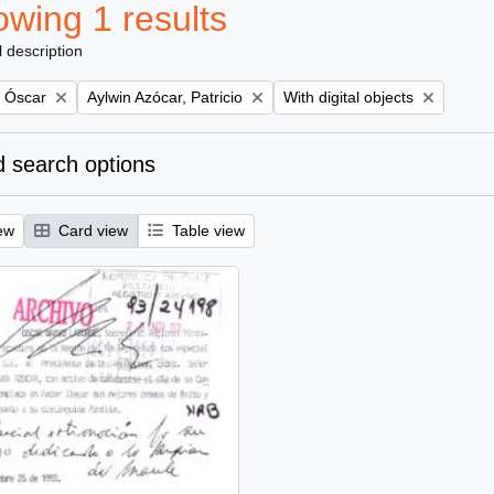
wing 1 results
l description
Remove filter:
Remove filter:
, Óscar
Aylwin Azócar, Patricio
With digital objects
 search options
ew
Card view
Table view