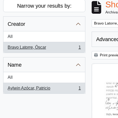
Sho
Narrow your results by:
Archiva
Remove filter:
Creator
Bravo Latorre
All
Advanced
Bravo Latorre, Óscar
1
, 1 results
Print previ
Name
All
Aylwin Azócar, Patricio
1
, 1 results