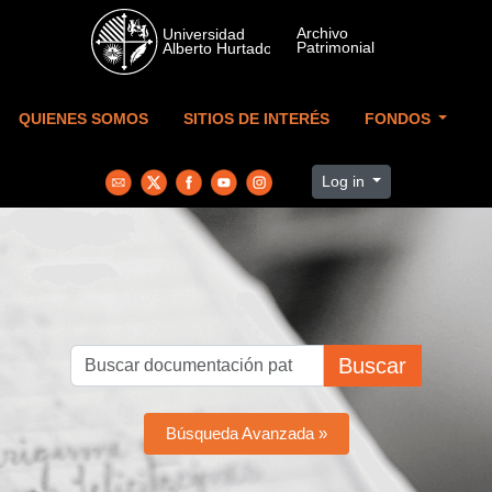
Skip to main content
QUIENES SOMOS
SITIOS DE INTERÉS
FONDOS
Log in
Buscar
Búsqueda Avanzada »