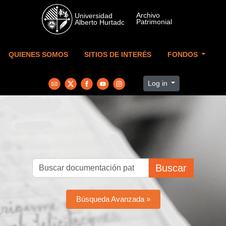
Skip to main content
QUIENES SOMOS
SITIOS DE INTERÉS
FONDOS
Log in
Buscar
Búsqueda Avanzada »