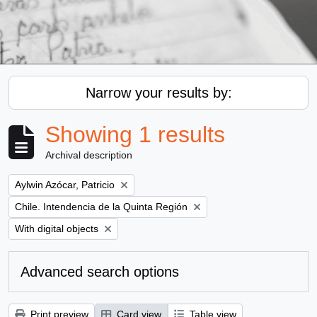
Narrow your results by:
Showing 1 results
Archival description
Remove filter:
Aylwin Azócar, Patricio
Remove filter:
Chile. Intendencia de la Quinta Región
Remove filter:
With digital objects
Advanced search options
Print preview
Card view
Table view