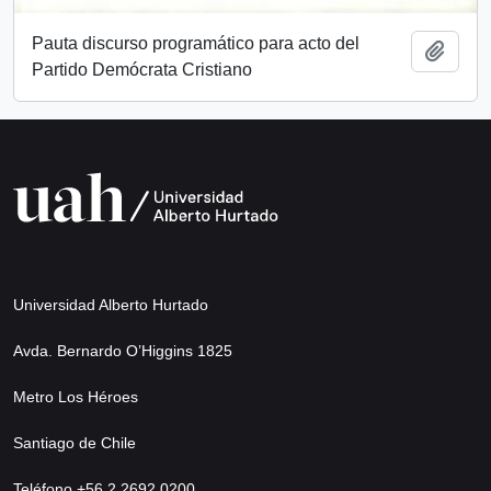
Pauta discurso programático para acto del
Add t
Partido Demócrata Cristiano
Universidad Alberto Hurtado
Avda. Bernardo O’Higgins 1825
Metro Los Héroes
Santiago de Chile
Teléfono +56 2 2692 0200