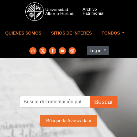
Skip to main content
QUIENES SOMOS
SITIOS DE INTERÉS
FONDOS
Log in
Buscar
Búsqueda Avanzada »