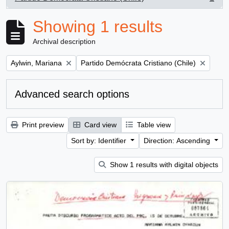
, 1 results
Showing 1 results
Archival description
Remove filter:
Remove filter:
Aylwin, Mariana
Partido Demócrata Cristiano (Chile)
Advanced search options
Print preview
Card view
Table view
Sort by: Identifier
Direction: Ascending
Show 1 results with digital objects