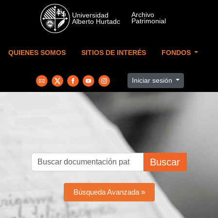
Skip to main content
QUIENES SOMOS
SITIOS DE INTERÉS
FONDOS
Iniciar sesión
Buscar
Búsqueda Avanzada »