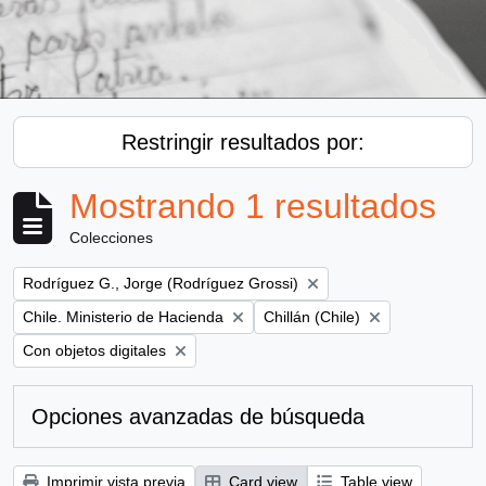
Restringir resultados por:
Mostrando 1 resultados
Colecciones
Remove filter:
Rodríguez G., Jorge (Rodríguez Grossi)
Remove filter:
Remove filter:
Chile. Ministerio de Hacienda
Chillán (Chile)
Remove filter:
Con objetos digitales
Opciones avanzadas de búsqueda
Imprimir vista previa
Card view
Table view