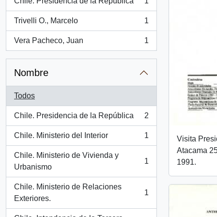
Chile. Presidencia de la República
1
, 1 resultados
Trivelli O., Marcelo
1
, 1 resultados
Vera Pacheco, Juan
1
, 1 resultados
Nombre
Todos
Chile. Presidencia de la República
2
, 2 resultados
Chile. Ministerio del Interior
1
Visita Pres
, 1 resultados
Atacama 25 
Chile. Ministerio de Vivienda y
1
1991.
, 1 resultados
Urbanismo
Chile. Ministerio de Relaciones
1
, 1 resultados
Exteriores.