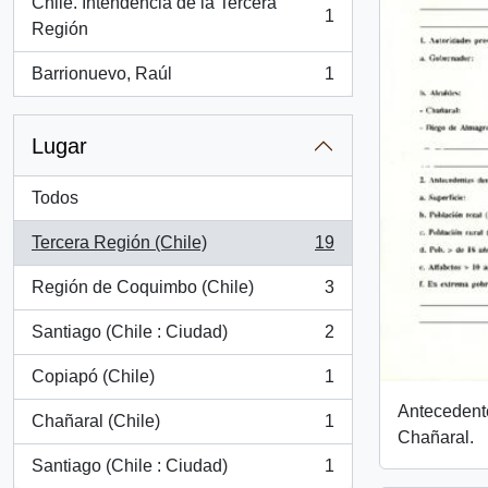
Chile. Intendencia de la Tercera
1
, 1 resultados
Región
Barrionuevo, Raúl
1
, 1 resultados
Lugar
Todos
Tercera Región (Chile)
19
, 19 resultados
Región de Coquimbo (Chile)
3
, 3 resultados
Santiago (Chile : Ciudad)
2
, 2 resultados
Copiapó (Chile)
1
, 1 resultados
Antecedent
Chañaral (Chile)
1
, 1 resultados
Chañaral.
Santiago (Chile : Ciudad)
1
, 1 resultados