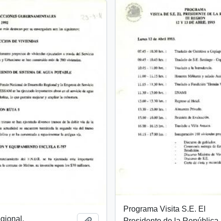
Programa Visita S.E. El
gional.
Presidente de la República I