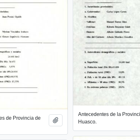
Antecedentes de la Provinc
es de Provincia de
Añadir al portapapeles
Huasco.