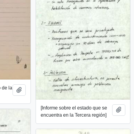
 de la
Añadir al portapapeles
[Informe sobre el estado que se
Añadi
encuentra en la Tercera región]