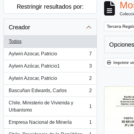
Mos
Restringir resultados por:
Colecc
Remove filter:
Creador
Tercera Región
Todos
Opciones
Aylwin Azocar, Patricio
7
, 7 resultados
Imprimir vi
Aylwin Azócar, Patricio1
3
, 3 resultados
Aylwin Azocar, Patricio
2
, 2 resultados
Bascuñan Edwards, Carlos
2
, 2 resultados
Chile. Ministerio de Vivienda y
1
, 1 resultados
Urbanismo
Empresa Nacional de Minería
1
, 1 resultados