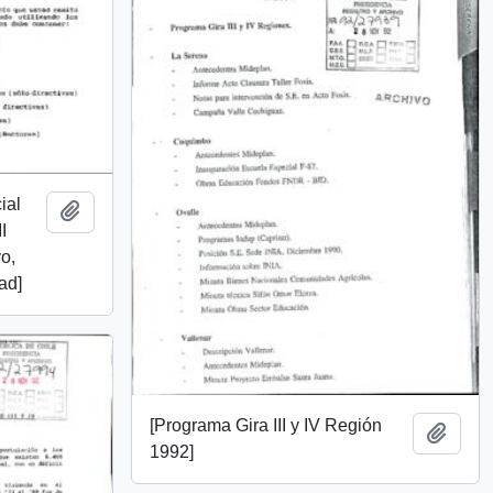
ial
Añadir al portapapeles
I
o,
ad]
[Programa Gira III y IV Región
Añadi
1992]