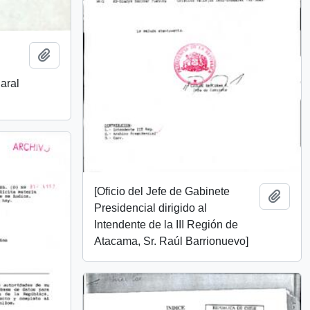
Añadir al portapapeles
aral
[Oficio del Jefe de Gabinete
Añadi
Presidencial dirigido al
Intendente de la III Región de
Atacama, Sr. Raúl Barrionuevo]