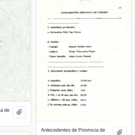
ia de
Añadir al portapapeles
Antecedentes de Provincia de
Añadi