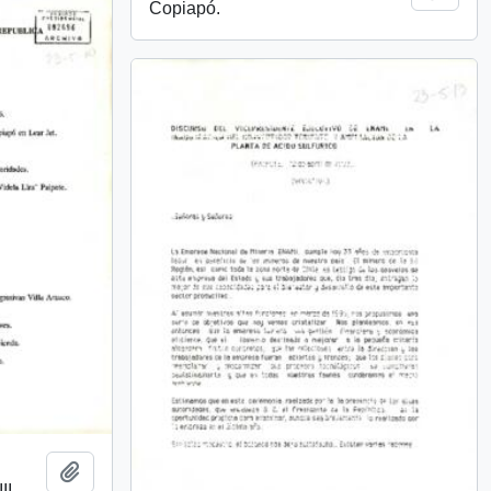
Copiapó.
Añadir al portapapeles
II