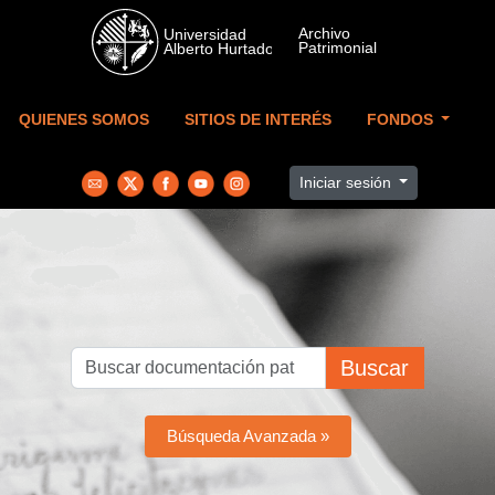
Skip to main content
QUIENES SOMOS
SITIOS DE INTERÉS
FONDOS
Iniciar sesión
Buscar
Búsqueda Avanzada »