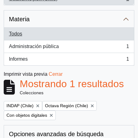
, 1 resultados
Materia
Todos
Administración pública
1
, 1 resultados
Informes
1
, 1 resultados
Imprimir vista previa
Cerrar
Mostrando 1 resultados
Colecciones
Remove filter:
Remove filter:
INDAP (Chile)
Octava Región (Chile)
Remove filter:
Con objetos digitales
Opciones avanzadas de búsqueda