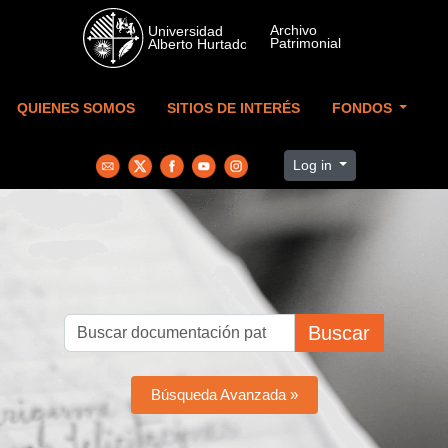
Skip to main content
QUIENES SOMOS
SITIOS DE INTERÉS
FONDOS
Log in
Buscar
Búsqueda Avanzada »