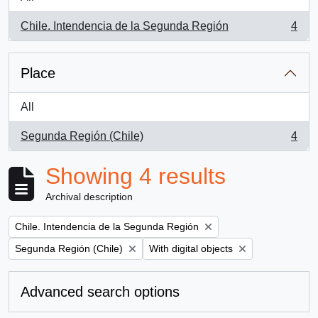
Chile. Intendencia de la Segunda Región
4
, 4 results
Place
All
Segunda Región (Chile)
4
, 4 results
Showing 4 results
Archival description
Remove filter:
Chile. Intendencia de la Segunda Región
Remove filter:
Remove filter:
Segunda Región (Chile)
With digital objects
Advanced search options