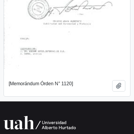
[Memorándum Órden N° 1120]
Añadi