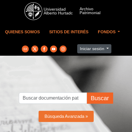
Skip to main content
QUIENES SOMOS
SITIOS DE INTERÉS
FONDOS
Iniciar sesión
Buscar
Búsqueda Avanzada »