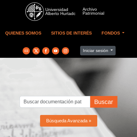
Skip to main content
QUIENES SOMOS
SITIOS DE INTERÉS
FONDOS
Iniciar sesión
Buscar
Búsqueda Avanzada »