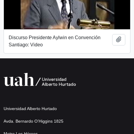
Discurso Presidente Aylwin en Convención
Añadi
Santiago: Video
Universidad Alberto Hurtado
Avda. Bernardo O’Higgins 1825
Metro Los Héroes