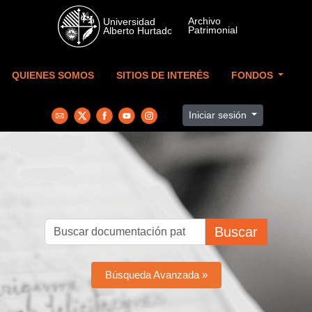
Skip to main content
QUIENES SOMOS
SITIOS DE INTERÉS
FONDOS
Iniciar sesión
Buscar
Búsqueda Avanzada »