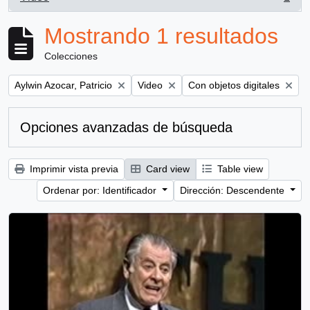
, 1 resultados
Mostrando 1 resultados
Colecciones
Remove filter:
Remove filter:
Remove filter:
Aylwin Azocar, Patricio
Video
Con objetos digitales
Opciones avanzadas de búsqueda
Imprimir vista previa
Card view
Table view
Ordenar por: Identificador
Dirección: Descendente