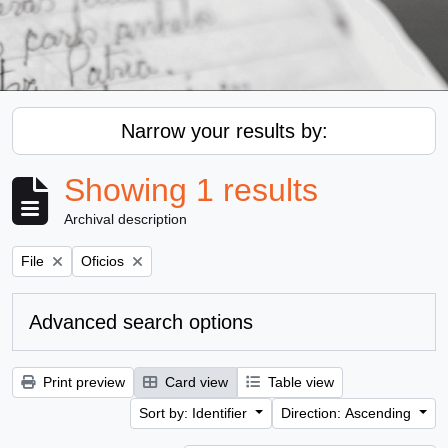
Narrow your results by:
Showing 1 results
Archival description
Remove filter:
Remove filter:
File
Oficios
Advanced search options
Print preview
Card view
Table view
Sort by: Identifier
Direction: Ascending