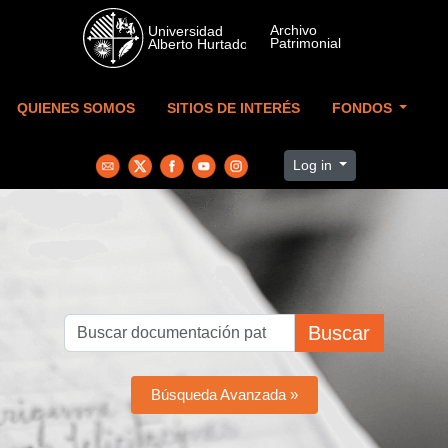
Skip to main content
QUIENES SOMOS
SITIOS DE INTERÉS
FONDOS
Log in
Buscar
Búsqueda Avanzada »