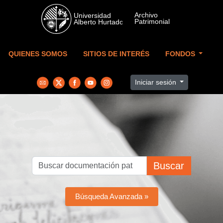
Skip to main content
QUIENES SOMOS
SITIOS DE INTERÉS
FONDOS
Iniciar sesión
Buscar
Búsqueda Avanzada »