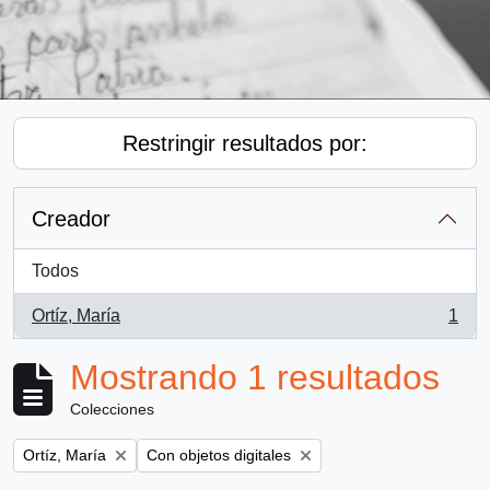
Restringir resultados por:
Creador
Todos
Ortíz, María
1
, 1 resultados
Mostrando 1 resultados
Colecciones
Remove filter:
Remove filter:
Ortíz, María
Con objetos digitales