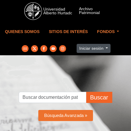
Skip to main content
QUIENES SOMOS
SITIOS DE INTERÉS
FONDOS
Iniciar sesión
Buscar
Búsqueda Avanzada »