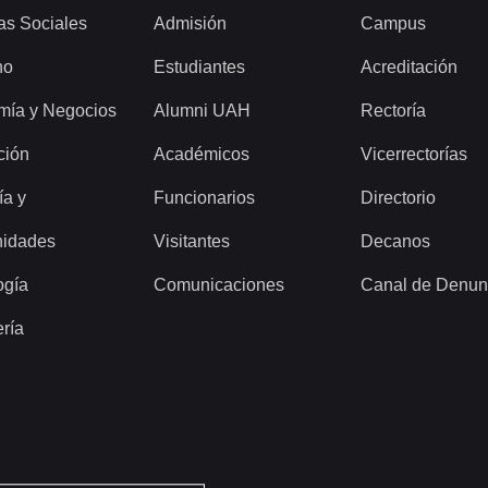
as Sociales
Admisión
Campus
ho
Estudiantes
Acreditación
mía y Negocios
Alumni UAH
Rectoría
ción
Académicos
Vicerrectorías
ía y
Funcionarios
Directorio
idades
Visitantes
Decanos
ogía
Comunicaciones
Canal de Denun
ería