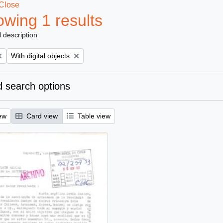
Close
wing 1 results
l description
Remove filter:
With digital objects
 search options
ew
Card view
Table view