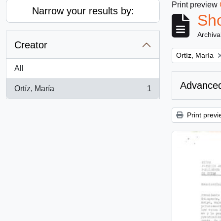
Print preview
Narrow your results by:
Sho
Archiva
Creator
Remove filter:
Ortíz, María
All
Advanced
Ortíz, María
1
, 1 results
Print previ