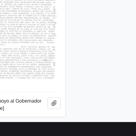
apoyo al Gobernador
Add to clipboard
e]