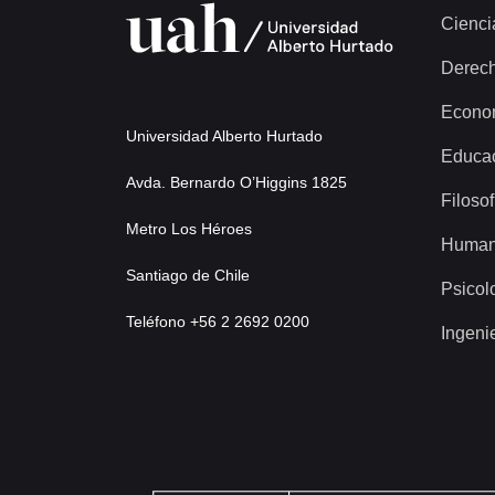
Cienci
Derec
Econo
Universidad Alberto Hurtado
Educa
Avda. Bernardo O’Higgins 1825
Filosof
Metro Los Héroes
Human
Santiago de Chile
Psicol
Teléfono +56 2 2692 0200
Ingeni