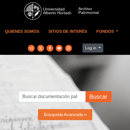
Skip to main content
QUIENES SOMOS
SITIOS DE INTERÉS
FONDOS
Log in
Buscar
Búsqueda Avanzada »