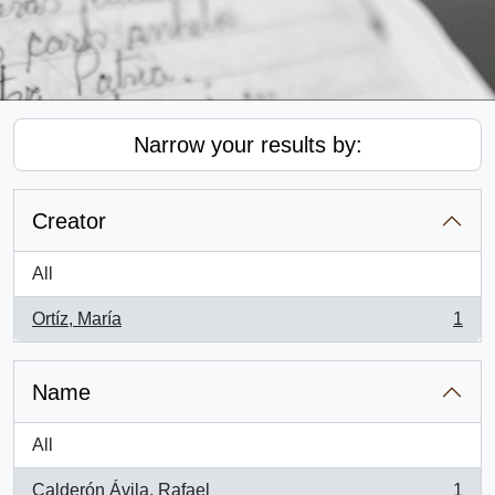
Narrow your results by:
Creator
All
Ortíz, María
1
, 1 results
Name
All
Calderón Ávila, Rafael
1