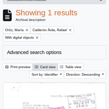
, 1 results
Showing 1 results
Archival description
Remove filter:
Remove filter:
Ortíz, María
Calderón Ávila, Rafael
Remove filter:
With digital objects
Advanced search options
Print preview
Card view
Table view
Sort by: Identifier
Direction: Descending