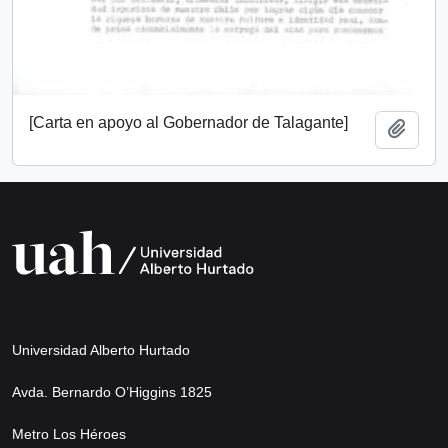
[Carta en apoyo al Gobernador de Talagante]
Add t
Universidad Alberto Hurtado
Avda. Bernardo O’Higgins 1825
Metro Los Héroes