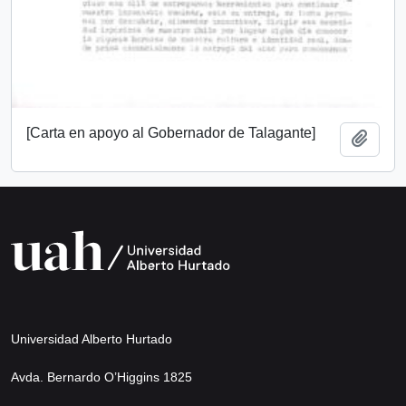
[Carta en apoyo al Gobernador de Talagante]
Add t
Universidad Alberto Hurtado
Avda. Bernardo O’Higgins 1825