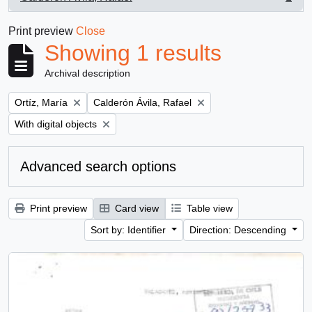
, 1 results
Print preview
Close
Showing 1 results
Archival description
Remove filter:
Remove filter:
Ortíz, María
Calderón Ávila, Rafael
Remove filter:
With digital objects
Advanced search options
Print preview
Card view
Table view
Sort by: Identifier
Direction: Descending