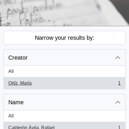
Narrow your results by:
Creator
All
Ortíz, María
1
, 1 results
Name
All
Calderón Ávila, Rafael
1