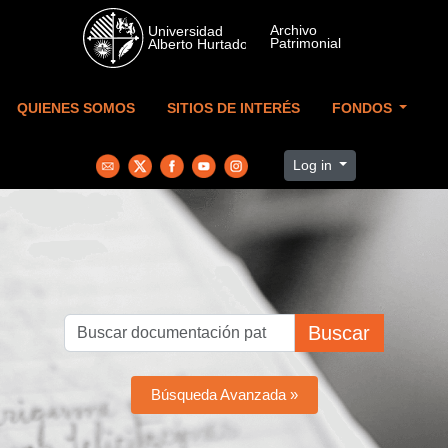
Skip to main content
QUIENES SOMOS
SITIOS DE INTERÉS
FONDOS
Log in
Buscar
Búsqueda Avanzada »