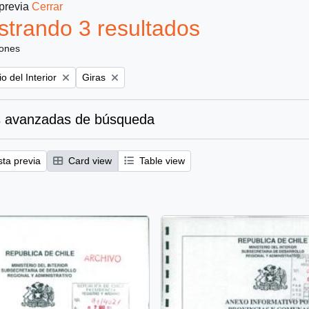
 previa
Cerrar
trando 3 resultados
iones
Remove filter:
io del Interior
Giras
 avanzadas de búsqueda
sta previa
Card view
Table view