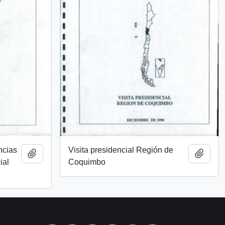
ncias
Visita presidencial Región de
Añadir al portapapeles
Añadi
ial
Coquimbo