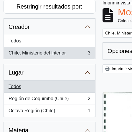
Imprimir vista
Restringir resultados por:
Mos
Colecc
Creador
Remove filter:
Chile. Minister
Todos
Opciones
Chile. Ministerio del Interior
3
, 3 resultados
Imprimir vi
Lugar
Todos
Región de Coquimbo (Chile)
2
, 2 resultados
Octava Región (Chile)
1
, 1 resultados
Materia