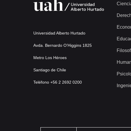
Cienci
Derec
Econo
Universidad Alberto Hurtado
Educa
Avda. Bernardo O’Higgins 1825
Filosof
Metro Los Héroes
Human
Santiago de Chile
Psicol
Teléfono +56 2 2692 0200
Ingeni