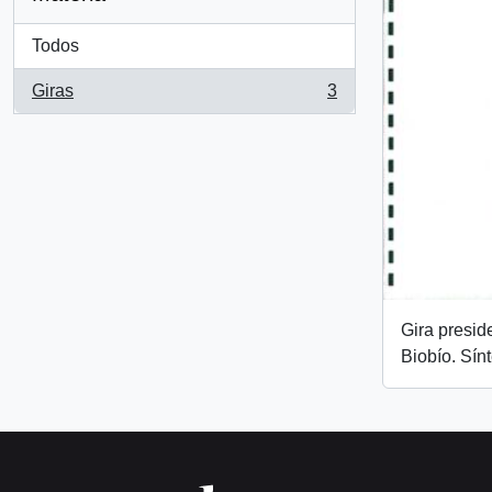
Todos
Giras
3
, 3 resultados
Gira preside
Biobío. Sín