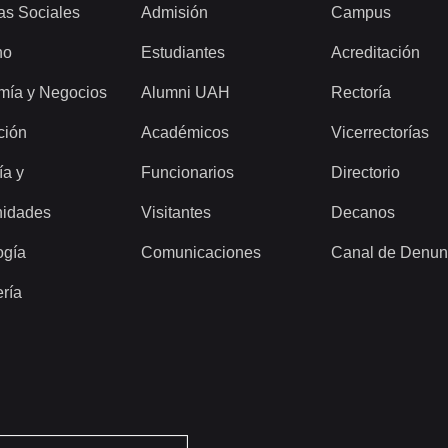
as Sociales
Admisión
Campus
ho
Estudiantes
Acreditación
mía y Negocios
Alumni UAH
Rectoría
ción
Académicos
Vicerrectorías
ía y
Funcionarios
Directorio
idades
Visitantes
Decanos
ogía
Comunicaciones
Canal de Denun
ería