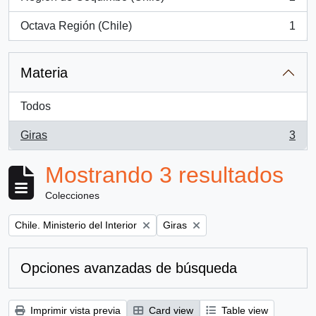
, 2 resultados
Octava Región (Chile)
1
, 1 resultados
Materia
Todos
Giras
3
, 3 resultados
Mostrando 3 resultados
Colecciones
Remove filter:
Remove filter:
Chile. Ministerio del Interior
Giras
Opciones avanzadas de búsqueda
Imprimir vista previa
Card view
Table view