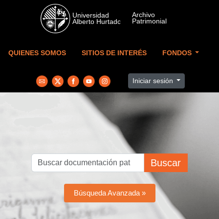
Skip to main content
QUIENES SOMOS
SITIOS DE INTERÉS
FONDOS
Iniciar sesión
Buscar
Búsqueda Avanzada »