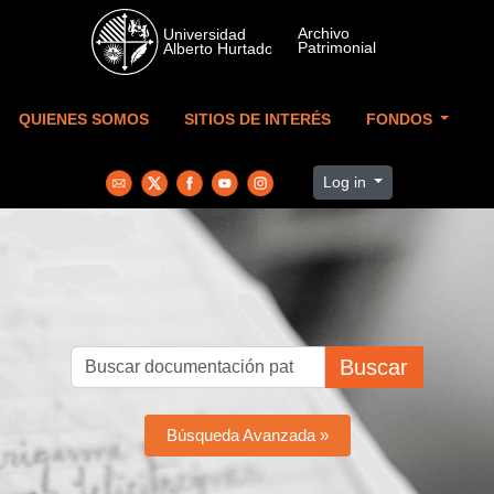
Skip to main content
QUIENES SOMOS
SITIOS DE INTERÉS
FONDOS
Log in
Buscar
Búsqueda Avanzada »