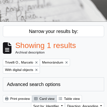
Narrow your results by:
Showing 1 results
Archival description
Remove filter:
Remove filter:
Trivelli O., Marcelo
Memorándum
Remove filter:
With digital objects
Advanced search options
Print preview
Card view
Table view
Sort by: Identifier
Direction: Ascending