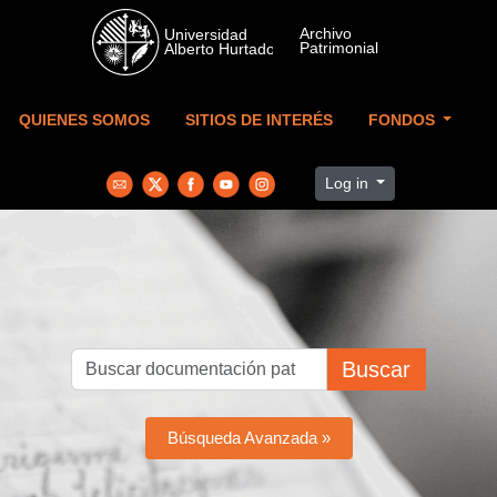
Skip to main content
QUIENES SOMOS
SITIOS DE INTERÉS
FONDOS
Log in
Buscar
Búsqueda Avanzada »