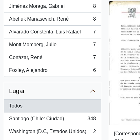
Jiménez Moraga, Gabriel
8
, 8 resultados
Abeliuk Manasevich, René
8
, 8 resultados
Alvarado Constenla, Luis Rafael
7
, 7 resultados
Montt Momberg, Julio
7
, 7 resultados
Cortázar, René
7
, 7 resultados
Foxley, Alejandro
6
, 6 resultados
Lugar
Todos
Santiago (Chile: Ciudad)
348
, 348 resultados
Washington (D.C, Estados Unidos)
2
[Correspon
, 2 resultados