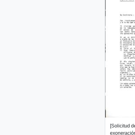
[Solicitud d
exoneració