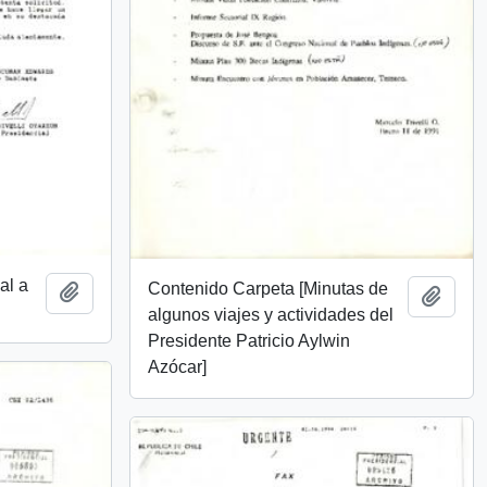
al a
Contenido Carpeta [Minutas de
Añadir al portapapeles
Añadi
algunos viajes y actividades del
Presidente Patricio Aylwin
Azócar]