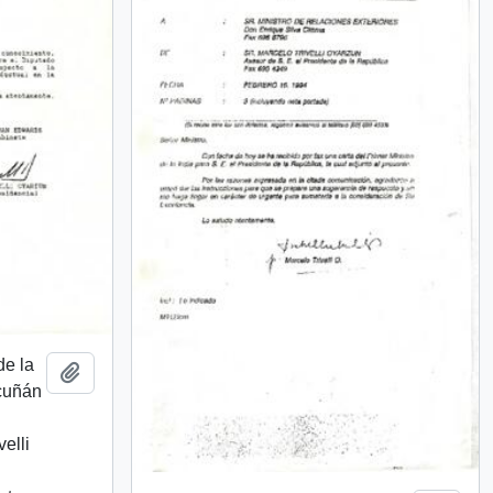
de la
Añadir al portapapeles
scuñán
velli