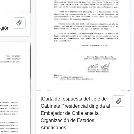
Añadir al portapapeles
egión
[Carta de respuesta del Jefe de
Añadi
Gabinete Presidencial dirigida al
Embajador de Chile ante la
Organización de Estados
Americanos]