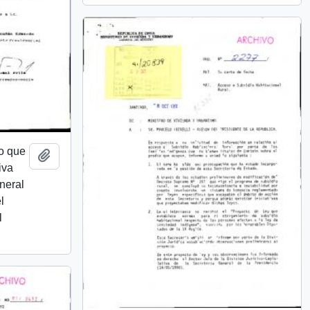
to que
Añadir al portapapeles
iva
eneral
l
l