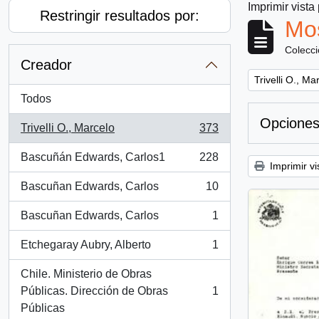
Imprimir vista
Restringir resultados por:
Mos
Colecc
Creador
Remove filter:
Trivelli O., Ma
Todos
Opciones
Trivelli O., Marcelo
373
, 373 resultados
Bascuñán Edwards, Carlos1
228
, 228 resultados
Imprimir vi
Bascuñan Edwards, Carlos
10
, 10 resultados
Bascuñan Edwards, Carlos
1
, 1 resultados
Etchegaray Aubry, Alberto
1
, 1 resultados
Chile. Ministerio de Obras
Públicas. Dirección de Obras
1
, 1 resultados
Públicas