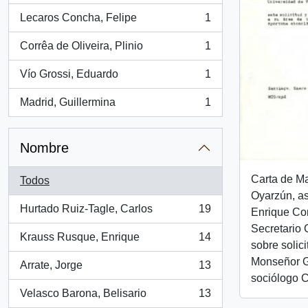
Lecaros Concha, Felipe
1
, 1 resultados
Corrêa de Oliveira, Plinio
1
, 1 resultados
Vío Grossi, Eduardo
1
, 1 resultados
Madrid, Guillermina
1
, 1 resultados
Nombre
Carta de Ma
Todos
Oyarzún, as
Hurtado Ruiz-Tagle, Carlos
19
Enrique Cor
, 19 resultados
Secretario 
Krauss Rusque, Enrique
14
, 14 resultados
sobre solic
Monseñor Gi
Arrate, Jorge
13
, 13 resultados
sociólogo C
Velasco Barona, Belisario
13
, 13 resultados