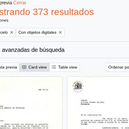
 previa
Cerrar
trando 373 resultados
iones
Remove filter:
rcelo
Con objetos digitales
 avanzadas de búsqueda
sta previa
Card view
Table view
Ordenar por