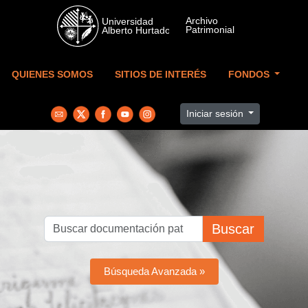
Skip to main content
QUIENES SOMOS
SITIOS DE INTERÉS
FONDOS
Iniciar sesión
Buscar
Búsqueda Avanzada »