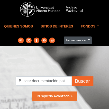
Skip to main content
QUIENES SOMOS
SITIOS DE INTERÉS
FONDOS
Iniciar sesión
Buscar
Búsqueda Avanzada »