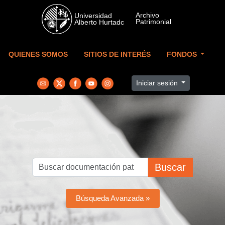
Skip to main content
QUIENES SOMOS
SITIOS DE INTERÉS
FONDOS
Iniciar sesión
Buscar
Búsqueda Avanzada »