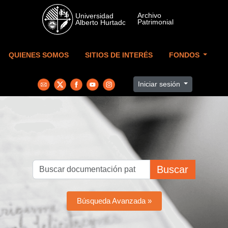
Skip to main content
QUIENES SOMOS
SITIOS DE INTERÉS
FONDOS
Iniciar sesión
Buscar
Búsqueda Avanzada »