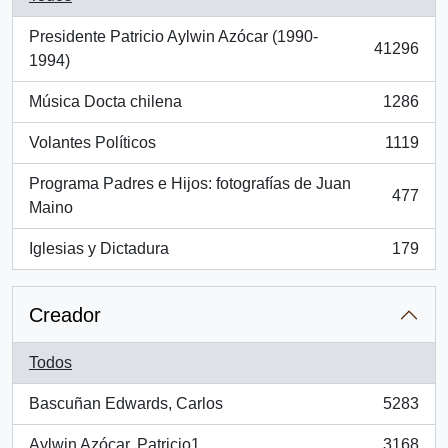
Presidente Patricio Aylwin Azócar (1990-
41296
, 41296 resultados
1994)
Música Docta chilena
1286
, 1286 resultados
Volantes Políticos
1119
, 1119 resultados
Programa Padres e Hijos: fotografías de Juan
477
, 477 resultados
Maino
Iglesias y Dictadura
179
, 179 resultados
Creador
Todos
Bascuñan Edwards, Carlos
5283
, 5283 resultados
Aylwin Azócar, Patricio1
3168