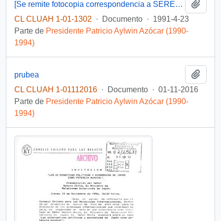
Añadi
[Se remite fotocopia correspondencia a SEREMI de Justicia Valparaíso]
CL CLUAH 1-01-1302
·
Documento
·
1991-4-23
Parte de
Presidente Patricio Aylwin Azócar (1990-
1994)
Añadi
prubea
CL CLUAH 1-01112016
·
Documento
·
01-11-2016
Parte de
Presidente Patricio Aylwin Azócar (1990-
1994)