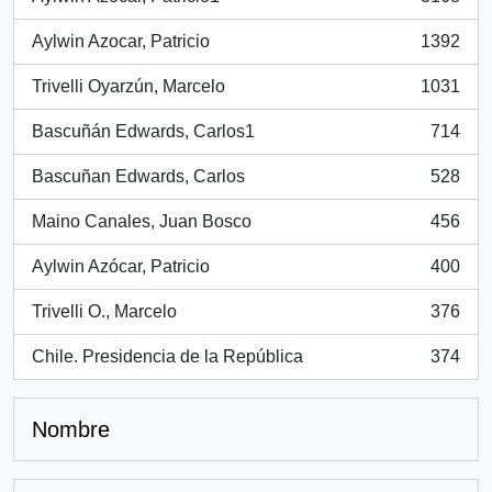
, 3168 resultados
Aylwin Azocar, Patricio
1392
, 1392 resultados
Trivelli Oyarzún, Marcelo
1031
, 1031 resultados
Bascuñán Edwards, Carlos1
714
, 714 resultados
Bascuñan Edwards, Carlos
528
, 528 resultados
Maino Canales, Juan Bosco
456
, 456 resultados
Aylwin Azócar, Patricio
400
, 400 resultados
Trivelli O., Marcelo
376
, 376 resultados
Chile. Presidencia de la República
374
, 374 resultados
Nombre