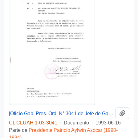
Añadi
[Oficio Gab. Pres. Ord. N° 3041 de Jefe de Gabinete Presidencial, remite copia de carta que se indica]
CL CLUAH 1-03-3041
·
Documento
·
1993-06-16
Parte de
Presidente Patricio Aylwin Azócar (1990-
1994)