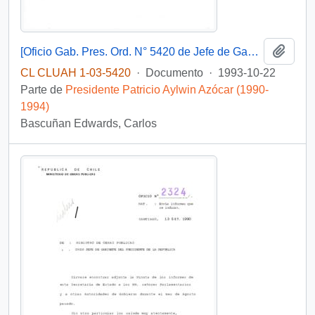
Añadi
[Oficio Gab. Pres. Ord. N° 5420 de Jefe de Gabinete Presidencial, remite copia de carta que se indica]
CL CLUAH 1-03-5420
·
Documento
·
1993-10-22
Parte de
Presidente Patricio Aylwin Azócar (1990-
1994)
Bascuñan Edwards, Carlos