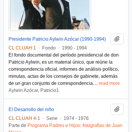
Añadi
Presidente Patricio Aylwin Azócar (1990-1994)
CL CLUAH 1
·
Fondo
·
1990 - 1994
El fondo documental del período presidencial de don
Patricio Aylwin, es un material único, que reúne la
correspondencia oficial, informes de análisis político,
minutas, actas de los consejos de gabinete, además
de un gran conjunto de correspondencia
…
read more
Aylwin Azócar, Patricio1
Añadi
El Desarrollo del niño
CL CLUAH 4-1
·
Serie
·
1974 - 1976
Parte de
Programa Padres e Hijos: fotografías de Juan