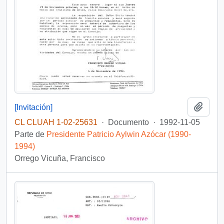
Añadi
[Invitación]
CL CLUAH 1-02-25631
·
Documento
·
1992-11-05
Parte de
Presidente Patricio Aylwin Azócar (1990-
1994)
Orrego Vicuña, Francisco