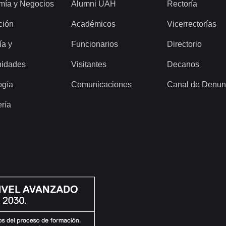
mía y Negocios
Alumni UAH
Rectoría
ción
Académicos
Vicerrectorías
ía y
Funcionarios
Directorio
idades
Visitantes
Decanos
ogía
Comunicaciones
Canal de Denun
ería