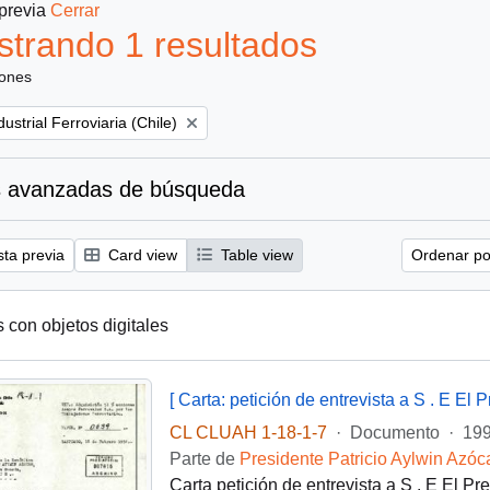
 previa
Cerrar
trando 1 resultados
iones
ustrial Ferroviaria (Chile)
 avanzadas de búsqueda
sta previa
Card view
Table view
Ordenar por
s con objetos digitales
CL CLUAH 1-18-1-7
·
Documento
·
199
Parte de
Presidente Patricio Aylwin Azóc
Carta petición de entrevista a S . E El Pr