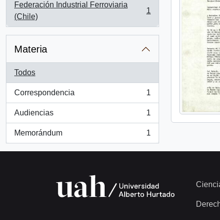
Federación Industrial Ferroviaria
1
, 1 resultados
(Chile)
Materia
Todos
Correspondencia
1
, 1 resultados
Audiencias
1
, 1 resultados
Memorándum
1
, 1 resultados
Cienci
Derec