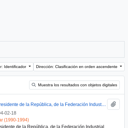
: Identificador
Dirección: Clasificación en orden ascendente
Muestra los resultados con objetos digitales
Añadi
[ Carta: petición de entrevista a S . E El Presidente de la República, de la Federación Industrial Ferroviaria de Chile ]
4-02-18
ar (1990-1994)
esidente de la República, de la Federación Industrial