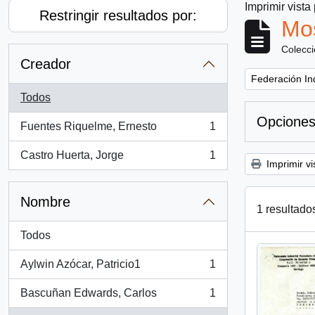
Imprimir vista
Restringir resultados por:
Mos
Colecc
Creador
Remove filter:
Federación Ind
Todos
Opciones
Fuentes Riquelme, Ernesto
1
, 1 resultados
Castro Huerta, Jorge
1
, 1 resultados
Imprimir vi
Nombre
1 resultado
Todos
Aylwin Azócar, Patricio1
1
, 1 resultados
Bascuñan Edwards, Carlos
1
, 1 resultados