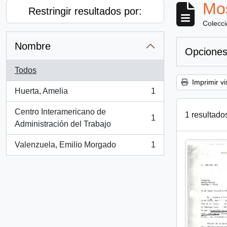
Mos
Restringir resultados por:
Colecc
Nombre
Opciones
Todos
Imprimir vi
Huerta, Amelia
1
, 1 resultados
Centro Interamericano de
1 resultado
1
, 1 resultados
Administración del Trabajo
Valenzuela, Emilio Morgado
1
, 1 resultados