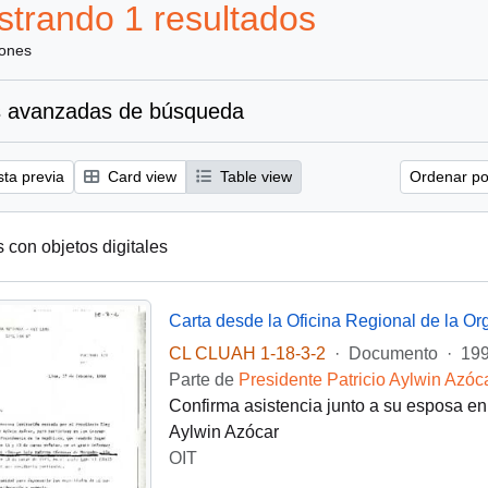
trando 1 resultados
iones
 avanzadas de búsqueda
sta previa
Card view
Table view
Ordenar por
s con objetos digitales
CL CLUAH 1-18-3-2
·
Documento
·
199
Parte de
Presidente Patricio Aylwin Azóc
Confirma asistencia junto a su esposa en 
Aylwin Azócar
OIT