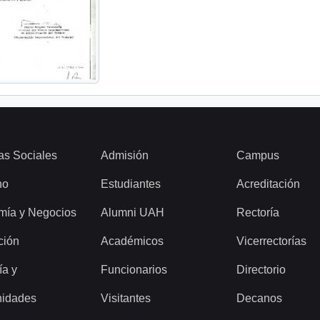
as Sociales
Admisión
Campus
ho
Estudiantes
Acreditación
mía y Negocios
Alumni UAH
Rectoría
ción
Académicos
Vicerrectorías
ía y
Funcionarios
Directorio
idades
Visitantes
Decanos