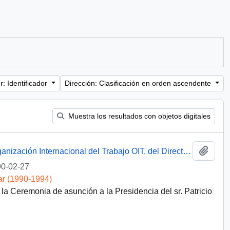
: Identificador
Dirección: Clasificación en orden ascendente
Muestra los resultados con objetos digitales
Añadi
Carta desde la Oficina Regional de la Organización Internacional del Trabajo OIT, del Director del Centro Interamericano de Administración del Trabajo, sr. Emilio Morgado Valenzuela, dirigida a la Sra. Amelia Huerta
0-02-27
ar (1990-1994)
la Ceremonia de asunción a la Presidencia del sr. Patricio