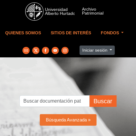
Skip to main content
QUIENES SOMOS
SITIOS DE INTERÉS
FONDOS
Iniciar sesión
Buscar
Búsqueda Avanzada »