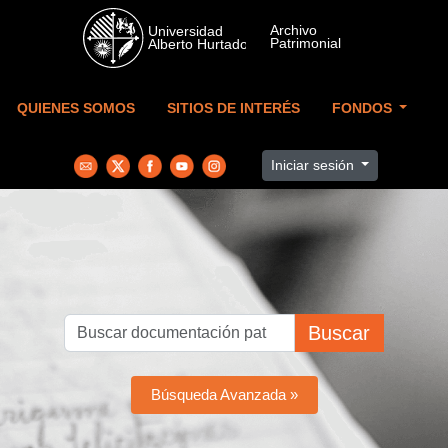
Skip to main content
QUIENES SOMOS
SITIOS DE INTERÉS
FONDOS
Iniciar sesión
Buscar
Búsqueda Avanzada »