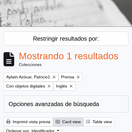
Restringir resultados por:
Mostrando 1 resultados
Colecciones
Remove filter:
Remove filter:
Aylwin Azócar, Patricio1
Prensa
Remove filter:
Remove filter:
Con objetos digitales
Inglés
Opciones avanzadas de búsqueda
Imprimir vista previa
Card view
Table view
Ordenar por: Identificador