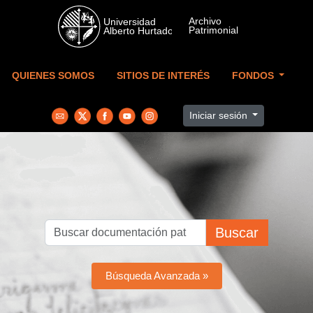
Skip to main content
QUIENES SOMOS
SITIOS DE INTERÉS
FONDOS
Iniciar sesión
Buscar
Búsqueda Avanzada »