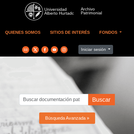
Skip to main content
QUIENES SOMOS
SITIOS DE INTERÉS
FONDOS
Iniciar sesión
Buscar
Búsqueda Avanzada »