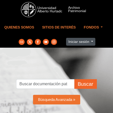
Skip to main content
QUIENES SOMOS
SITIOS DE INTERÉS
FONDOS
Iniciar sesión
Buscar
Búsqueda Avanzada »