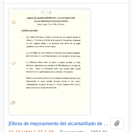
Añadi
[Obras de mejoramiento del alcantarillado de aguas servidas de Penco e inauguración de población forjadores de Chile-Penco]