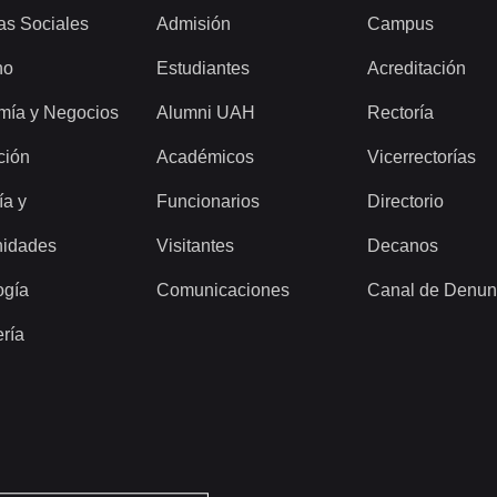
as Sociales
Admisión
Campus
ho
Estudiantes
Acreditación
mía y Negocios
Alumni UAH
Rectoría
ción
Académicos
Vicerrectorías
ía y
Funcionarios
Directorio
idades
Visitantes
Decanos
ogía
Comunicaciones
Canal de Denun
ería