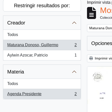
Imprimir vista
Restringir resultados por:
Mos
Colecc
Creador
Remove filter:
Maturana Don
Todos
Opciones
Maturana Donoso, Guillermo
2
, 2 resultados
Aylwin Azocar, Patricio
1
, 1 resultados
Imprimir vi
Materia
Todos
Agenda Presidente
2
, 2 resultados