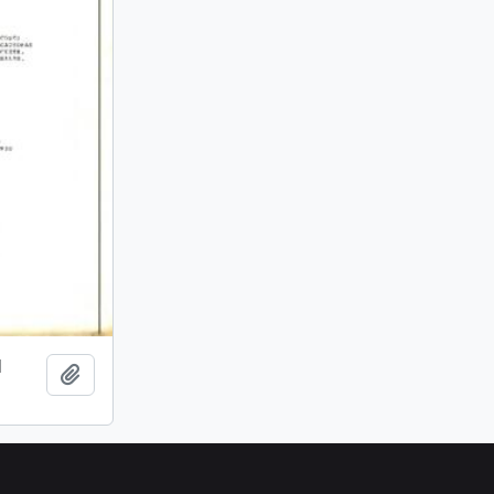
l
Añadir al portapapeles