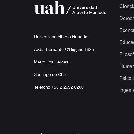
Cienci
Derec
Econo
Universidad Alberto Hurtado
Educa
Avda. Bernardo O’Higgins 1825
Filosof
Metro Los Héroes
Human
Santiago de Chile
Psicol
Teléfono +56 2 2692 0200
Ingeni