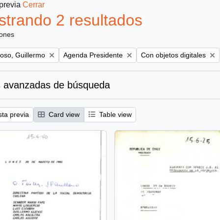
 previa
Cerrar
trando 2 resultados
iones
Remove filter:
Remove filter:
oso, Guillermo
Agenda Presidente
Con objetos digitales
 avanzadas de búsqueda
sta previa
Card view
Table view