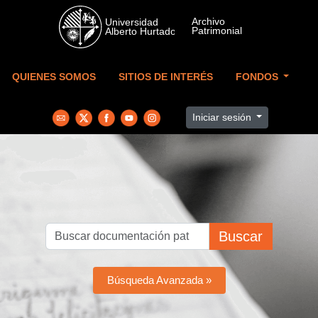
Skip to main content
QUIENES SOMOS
SITIOS DE INTERÉS
FONDOS
Iniciar sesión
Buscar
Búsqueda Avanzada »