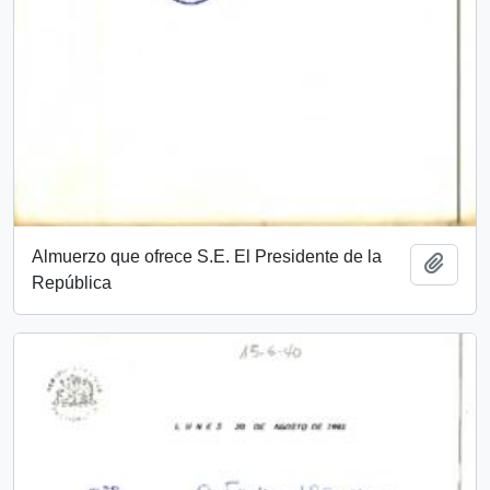
Almuerzo que ofrece S.E. El Presidente de la
Añadi
República